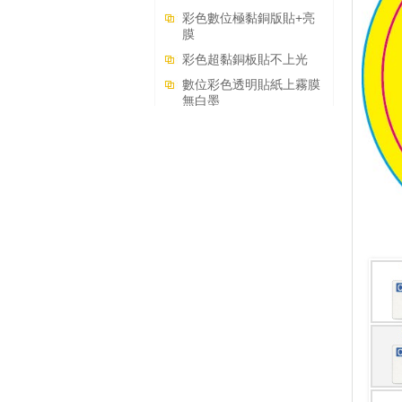
彩色數位極黏銅版貼+亮
膜
彩色超黏銅板貼不上光
數位彩色透明貼紙上霧膜
無白墨
數位彩色透明貼紙上霧膜
+白墨
海報類商品
信封信紙類
聯單表格類
手提袋類
資料夾類
書籍手冊類