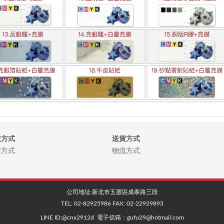
款方式
送貨方式
款方式
物流方式
公司地址:
新北市五股區成泰路三段
TEL:
02-82925986
FAX:
02-22929893
LINE ID:@cnx2912d 電子信箱：gufu29@hotmail.com