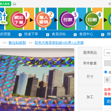
我的雲盤
快速下單
會員須知
會員中心
價
>>
數位貼紙類
>>
彩色方格雷射貼紙+白墨+上亮膜
選擇商品
=
單件數量
尺寸
如果
量會
加工
選