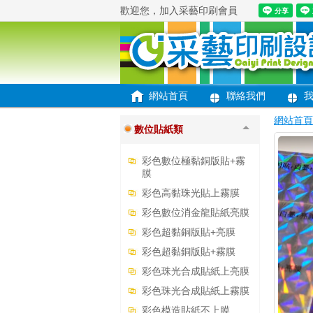
歡迎您，加入采藝印刷會員
名片卡片類
網站首頁
聯絡我們
貼紙類
網站首頁
數位貼紙類
彩色數位極黏銅版貼+霧
膜
彩色高黏珠光貼上霧膜
彩色數位消金龍貼紙亮膜
彩色超黏銅版貼+亮膜
彩色超黏銅版貼+霧膜
彩色珠光合成貼紙上亮膜
彩色珠光合成貼紙上霧膜
彩色模造貼紙不上膜