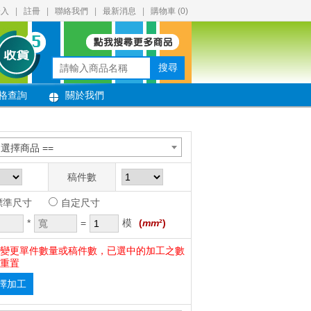
登入
|
註冊
|
聯絡我們
|
最新消息
|
購物車 (
0
)
搜尋
格查詢
關於我們
= 選擇商品 ==
稿件數
標準尺寸
自定尺寸
*
=
模
(
mm
²)
變更單件數量或稿件數，已選中的加工之數
重置
擇加工