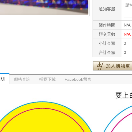
通知客服
製作時間
N/A
預交天數
N/A
小計金額
0
合計金額
0
說明
價格查詢
檔案下載
Facebook留言