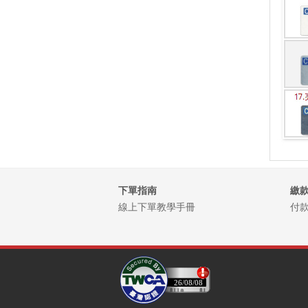
便條紙便利貼
文創商品類
大圖輸出/旗幟
餐飲周邊
廣告贈品類
日月曆工商日誌
T恤帽子類
下單指南
繳
平面設計價格
線上下單教學手冊
付
印後加工
彩盒包裝類
鑰匙圈系列
26/08/08