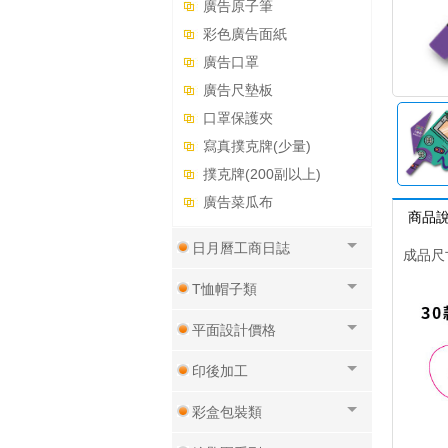
廣告原子筆
彩色廣告面紙
廣告口罩
廣告尺墊板
口罩保護夾
寫真撲克牌(少量)
撲克牌(200副以上)
廣告菜瓜布
商品
日月曆工商日誌
成品尺
T恤帽子類
平面設計價格
印後加工
彩盒包裝類