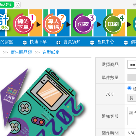
我的雲盤
快速下單
會員須知
會員中心
價
>>
廣告贈品類
>>
造型紙扇
選擇商品
=
單件數量
尺寸
通知客服
製作時間
N/A