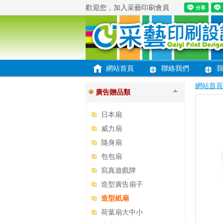
歡迎您，加入采藝印刷會員
便條紙便利貼
文創商品類
大圖輸出/旗幟
網站首頁
聯絡我們
餐飲周邊
網站首頁
廣告贈品類
日本扇
威力扇
隨身扇
包包扇
寫真遊戲牌
造型廣告扇子
造型紙扇
荷葉扇大中小