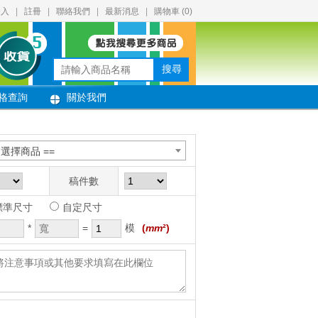
登入
|
註冊
|
聯絡我們
|
最新消息
|
購物車 (
0
)
搜尋
格查詢
關於我們
= 選擇商品 ==
稿件數
標準尺寸
自定尺寸
*
=
模
(
mm
²)