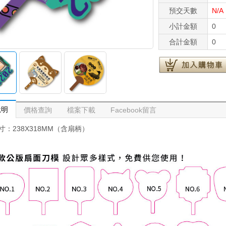
預交天數
N/A
小計金額
0
合計金額
0
說明
價格查詢
檔案下載
Facebook留言
寸：238X318MM（含扇柄）