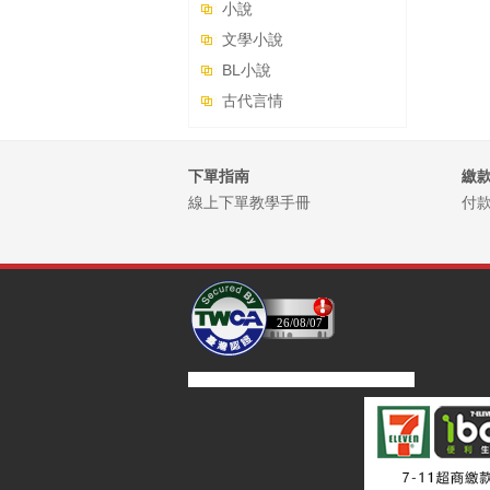
小說
文學小說
BL小說
古代言情
下單指南
繳
線上下單教學手冊
付
26/08/07