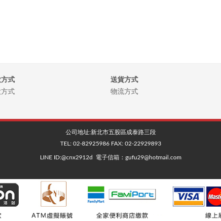
款方式
送貨方式
款方式
物流方式
公司地址:
新北市五股區成泰路三段
TEL:
02-82925986
FAX:
02-22929893
LINE ID:@cnx2912d 電子信箱：gufu29@hotmail.com