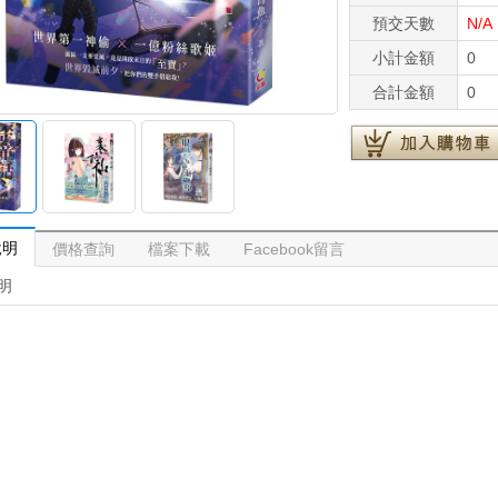
預交天數
N/A
小計金額
0
合計金額
0
說明
價格查詢
檔案下載
Facebook留言
明