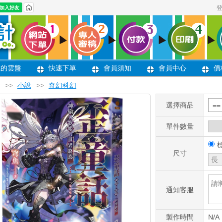
我的雲盤
快速下單
會員須知
會員中心
價
>>
小說
>>
奇幻科幻
選擇商品
=
單件數量
尺寸
通知客服
製作時間
N/A