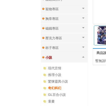
寵物專區
胸章專區
磁鐵專區
壓克力專區
杯子專區
商品
小說
暫無說
現代言情
推理小說
驚悚靈異小說
奇幻科幻
GL百合小說
童書