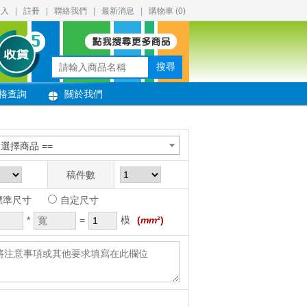
登入
|
註冊
|
聯絡我們
|
最新消息
|
購物車 (
0
)
搜尋
格查詢
關於我們
= 選擇商品 ==
稿件數
標準尺寸
自定尺寸
*
=
模
(
mm
²)