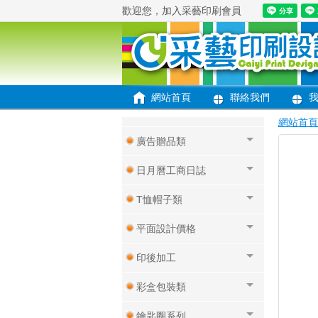
歡迎您，加入采藝印刷會員
便條紙便利貼
文創商品類
大圖輸出/旗幟
網站首頁
聯絡我們
餐飲周邊
網站首頁
廣告贈品類
日月曆工商日誌
T恤帽子類
平面設計價格
印後加工
彩盒包裝類
鑰匙圈系列