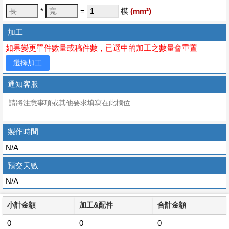
*
=
模
(
mm
²)
加工
如果變更單件數量或稿件數，已選中的加工之數量會重置
選擇加工
通知客服
製作時間
N/A
預交天數
N/A
小計金額
加工&配件
合計金額
0
0
0