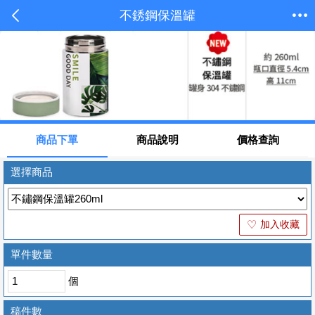
不銹鋼保溫罐
商品下單
商品說明
價格查詢
選擇商品
加入收藏
♡
單件數量
個
稿件數