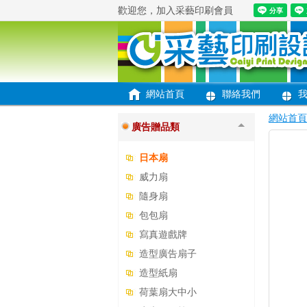
歡迎您，加入采藝印刷會員
便條紙便利貼
文創商品類
大圖輸出/旗幟
網站首頁
聯絡我們
餐飲周邊
網站首頁
廣告贈品類
日本扇
威力扇
隨身扇
包包扇
寫真遊戲牌
造型廣告扇子
造型紙扇
荷葉扇大中小