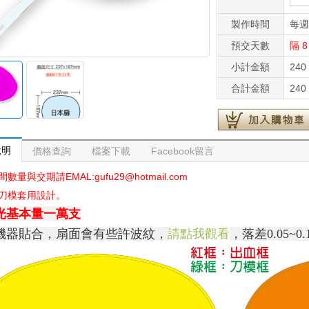
製作時間
每週
預交天數
隔 
小計金額
240
合計金額
240
說明
價格查詢
檔案下載
Facebook留言
數量與交期請EMAL:gufu29@hotmail.com
刀模套用設計。
光基本量一萬支
機器貼合，扇面會有些許波紋，
請點我觀看
，落差0.05~0.