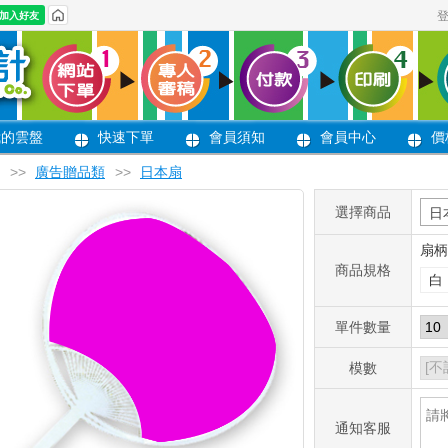
我的雲盤
快速下單
會員須知
會員中心
價
>>
廣告贈品類
>>
日本扇
選擇商品
日
扇柄
商品規格
白
單件數量
模數
通知客服