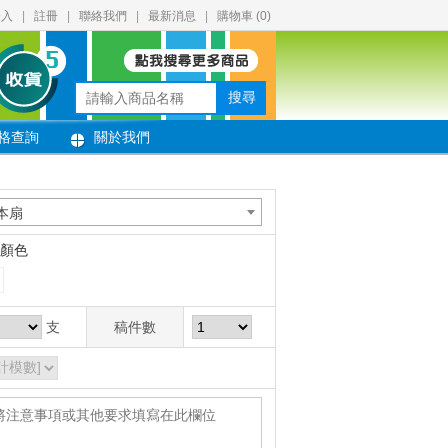
登入
|
註冊
|
聯絡我們
|
最新消息
|
購物車 (
0
)
搜尋
格查詢
關於我們
本扇
顏色
支
稿件數