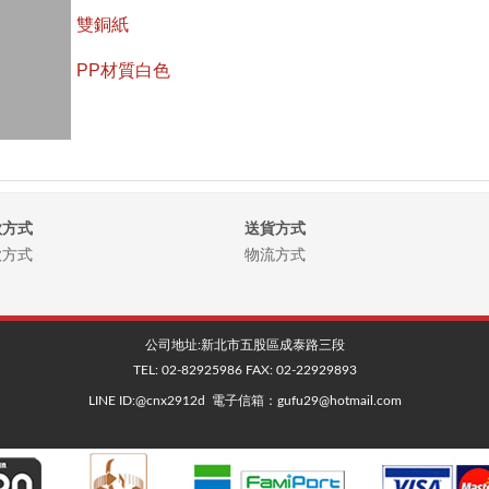
雙銅紙
PP材質白色
●
款方式
送貨方式
款方式
物流方式
公司地址:
新北市五股區成泰路三段
TEL:
02-82925986
FAX:
02-22929893
LINE ID:@cnx2912d 電子信箱：gufu29@hotmail.com