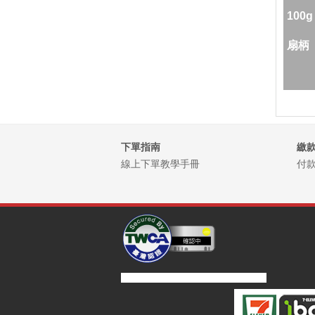
100g
扇柄
下單指南
繳
線上下單教學手冊
付