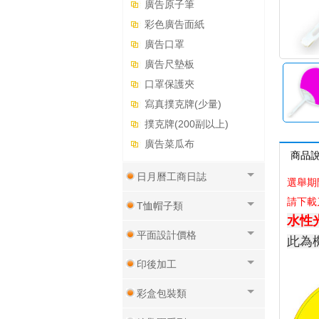
廣告原子筆
彩色廣告面紙
廣告口罩
廣告尺墊板
口罩保護夾
寫真撲克牌(少量)
撲克牌(200副以上)
廣告菜瓜布
商品
日月曆工商日誌
選舉期間
請下載
T恤帽子類
水性
平面設計價格
此為
印後加工
彩盒包裝類