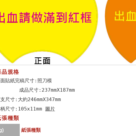
商品規格
扇面貼紙完稿尺寸:照刀模
成品尺寸:237mmX187mm
支尺寸:大約246mmX347mm
柄尺寸:105x11mm
圖片
紙張種類
g)
紙張種類