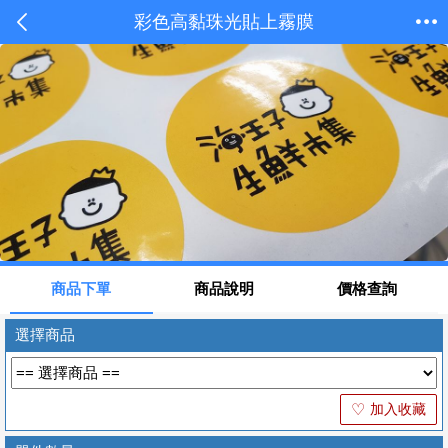
彩色高黏珠光貼上霧膜
商品下單
商品說明
價格查詢
選擇商品
加入收藏
♡