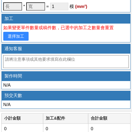
*
=
模
(
mm
²)
加工
如果變更單件數量或稿件數，已選中的加工之數量會重置
選擇加工
通知客服
製作時間
N/A
預交天數
N/A
小計金額
加工&配件
合計金額
0
0
0